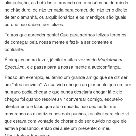
alimentação, as bebidas e morando em mansões ou dormindo
no chão duro, de não ter nada para comer, de não ter o direito
de ter o amanhã, os arquibilionários e os mendigos são iguais
porque não sabem ser felizes.
Temos que aprender gente! Que para sermos felizes teremos
de começar pela nossa mente e fazê-la ser contente e
confiante.
É simples como fazer, já citei muitas vezes do
Magistralem
Speculum
, ele passa para a nossa mente a autoconfiança.
Passo um exemplo, eu tenho um grande amigo que se diz ser
um “ateu convicto”. A sua vida chegou ao pior ponto que um ser
humano podia chegar e que nunca desejaria chegar lá e ele
chegou foi quando resolveu vir conversar comigo, escutei-o
atentamente e falou que até o suicídio não deu certo, me
mostrando as cicatrizes nos dois punhos, eu olhei para ele e vi
que estava com vontade de chorar e de ser ouvido no que ele
estava passando, então dei a ele um presente: o meu
Magistralem Speculum
.