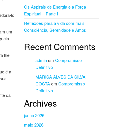
Os Aspirais de Energia e a Força
Espiritual – Parte I
adorá-lo
Reflexões para a vida com mais
Consciência, Serenidade e Amor.
rcam um
quela
Recent Comments
á lhe
admin
em
Compromisso
Definitivo
ue é a
MARISA ALVES DA SILVA
 sua
COSTA
em
Compromisso
Definitivo
nte da
Archives
junho 2026
maio 2026