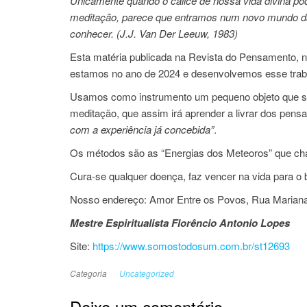
Unicamente quando o cálice de nossa vida divina pod
meditação, parece que entramos num novo mundo da 
conhecer. (J.J. Van Der Leeuw, 1983)
Esta matéria publicada na Revista do Pensamento, n
estamos no ano de 2024 e desenvolvemos esse trabalh
Usamos como instrumento um pequeno objeto que
meditação, que assim irá aprender a livrar dos pens
com a experiência já concebida”
.
Os métodos são as “Energias dos Meteoros” que c
Cura-se qualquer doença, faz vencer na vida para o 
Nosso endereço: Amor Entre os Povos, Rua Mariana J
Mestre Espiritualista Florêncio Antonio Lopes
Site:
https://www.somostodosum.com.br/st12693
Categoria
Uncategorized
Deixe um comentário