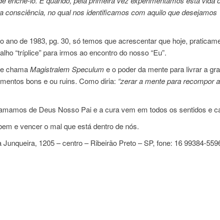
e enchê-lo. E quando, pela primeira vez experimentamos esta vida d
consciência, no qual nos identificamos com aquilo que desejamos
o ano de 1983, pg. 30, só temos que acrescentar que hoje, praticam
o “tríplice” para irmos ao encontro do nosso “Eu”.
 se chama
Magistralem Speculum
e o poder da mente para livrar a gr
amentos bons e ou ruins. Como diria:
“zerar a mente para recompor a
hamamos de Deus Nosso Pai e a cura vem em todos os sentidos e 
bem e vencer o mal que está dentro de nós.
unqueira, 1205 – centro – Ribeirão Preto – SP, fone: 16 99384-559