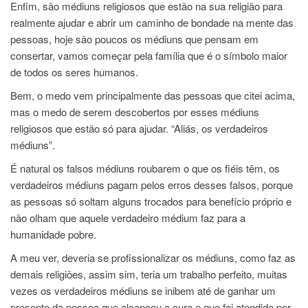
Enfim, são médiuns religiosos que estão na sua religião para
realmente ajudar e abrir um caminho de bondade na mente das
pessoas, hoje são poucos os médiuns que pensam em
consertar, vamos começar pela família que é o símbolo maior
de todos os seres humanos.
Bem, o medo vem principalmente das pessoas que citei acima,
mas o medo de serem descobertos por esses médiuns
religiosos que estão só para ajudar. “Aliás, os verdadeiros
médiuns”.
É natural os falsos médiuns roubarem o que os fiéis têm, os
verdadeiros médiuns pagam pelos erros desses falsos, porque
as pessoas só soltam alguns trocados para benefício próprio e
não olham que aquele verdadeiro médium faz para a
humanidade pobre.
A meu ver, deveria se profissionalizar os médiuns, como faz as
demais religiões, assim sim, teria um trabalho perfeito, muitas
vezes os verdadeiros médiuns se inibem até de ganhar um
presente da pessoa que alcançou a cura e que foi atendida por