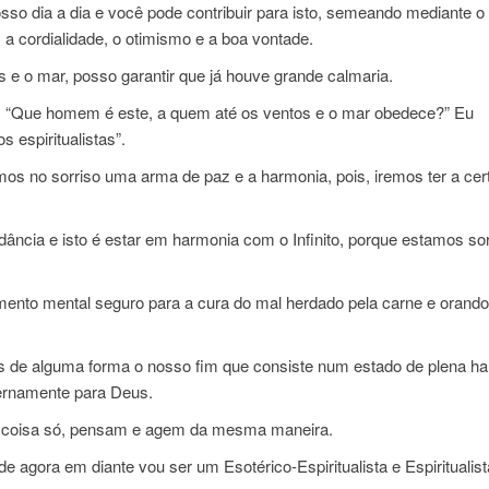
osso dia a dia e você pode contribuir para isto, semeando mediante o
 a cordialidade, o otimismo e a boa vontade.
e o mar, posso garantir que já houve grande calmaria.
 “Que homem é este, a quem até os ventos e o mar obedece?” Eu
 espiritualistas”.
s no sorriso uma arma de paz e a harmonia, pois, iremos ter a cer
ância e isto é estar em harmonia com o Infinito, porque estamos so
tamento mental seguro para a cura do mal herdado pela carne e orando
.
os de alguma forma o nosso fim que consiste num estado de plena h
xternamente para Deus.
ma coisa só, pensam e agem da mesma maneira.
e agora em diante vou ser um Esotérico-Espiritualista e Espiritualist