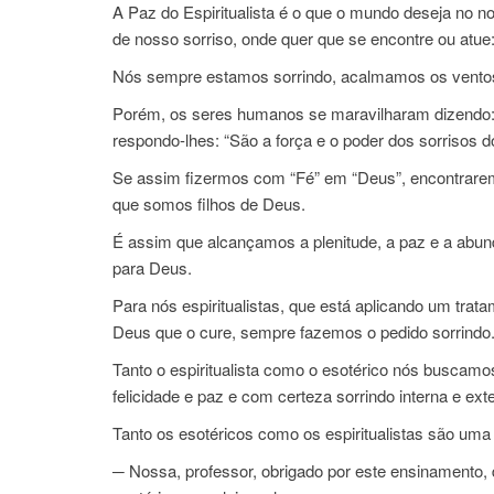
A Paz do Espiritualista é o que o mundo deseja no n
de nosso sorriso, onde quer que se encontre ou atue:
Nós sempre estamos sorrindo, acalmamos os ventos 
Porém, os seres humanos se maravilharam dizendo:
respondo-lhes: “São a força e o poder dos sorrisos dos
Se assim fizermos com “Fé” em “Deus”, encontraremo
que somos filhos de Deus.
É assim que alcançamos a plenitude, a paz e a abund
para Deus.
Para nós espiritualistas, que está aplicando um tra
Deus que o cure, sempre fazemos o pedido sorrindo
Tanto o espiritualista como o esotérico nós buscam
felicidade e paz e com certeza sorrindo interna e e
Tanto os esotéricos como os espiritualistas são u
─ Nossa, professor, obrigado por este ensinamento, d