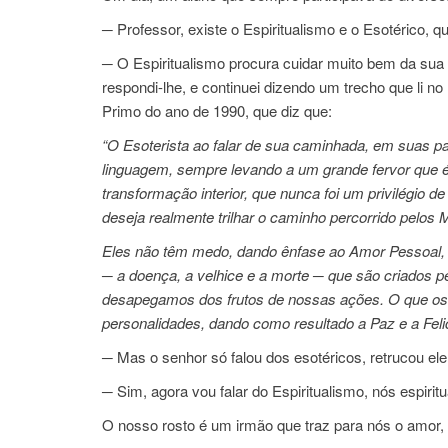
─ Professor, existe o Espiritualismo e o Esotérico, q
─ O Espiritualismo procura cuidar muito bem da sua
respondi-lhe, e continuei dizendo um trecho que li no
Primo do ano de 1990, que diz que:
“O Esoterista ao falar de sua caminhada, em suas pa
linguagem, sempre levando a um grande fervor que é 
transformação interior, que nunca foi um privilégio 
deseja realmente trilhar o caminho percorrido pelos 
Eles não têm medo, dando ênfase ao Amor Pessoal,
─
a doença, a velhice e a morte
─
que são criados p
desapegamos dos frutos de nossas ações. O que os 
personalidades, dando como resultado a Paz e a Fel
─ Mas o senhor só falou dos esotéricos, retrucou ele
─ Sim, agora vou falar do Espiritualismo, nós espiri
O nosso rosto é um irmão que traz para nós o amor, a