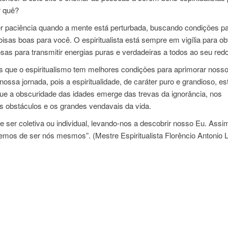
r quê?
 ter paciência quando a mente está perturbada, buscando condições p
isas boas para você. O espiritualista está sempre em vigília para ob
sas para transmitir energias puras e verdadeiras a todos ao seu redo
que o espiritualismo tem melhores condições para aprimorar noss
ssa jornada, pois a espiritualidade, de caráter puro e grandioso, es
ue a obscuridade das idades emerge das trevas da ignorância, nos
os obstáculos e os grandes vendavais da vida.
ser coletiva ou individual, levando-nos a descobrir nosso Eu. Assi
emos de ser nós mesmos”. (Mestre Espiritualista Florêncio Antonio 