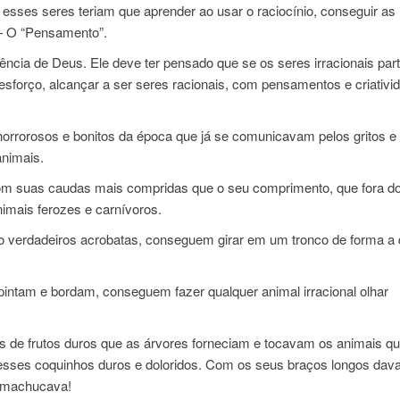
esses seres teriam que aprender ao usar o raciocínio, conseguir as
 — O “Pensamento”.
ência de Deus. Ele deve ter pensado que se os seres irracionais par
 esforço, alcançar a ser seres racionais, com pensamentos e criativi
horrorosos e bonitos da época que já se comunicavam pelos gritos e u
animais.
om suas caudas mais compridas que o seu comprimento, que fora d
animais ferozes e carnívoros.
são verdadeiros acrobatas, conseguem girar em um tronco de forma a
ntam e bordam, conseguem fazer qualquer animal irracional olhar
de frutos duros que as árvores forneciam e tocavam os animais q
esses coquinhos duros e doloridos. Com os seus braços longos da
; machucava!