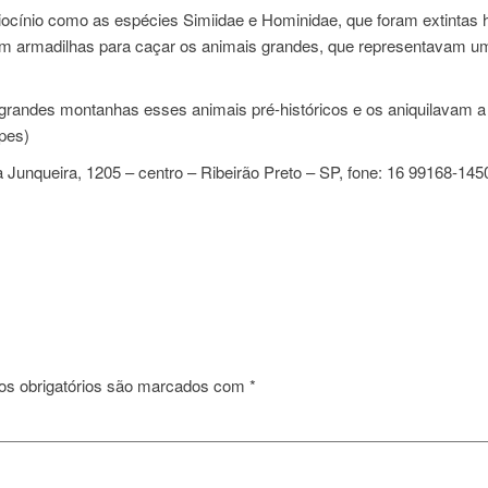
ocínio como as espécies Simiidae e Hominidae, que foram extintas 
vam armadilhas para caçar os animais grandes, que representavam u
e grandes montanhas esses animais pré-históricos e os aniquilavam a
opes)
unqueira, 1205 – centro – Ribeirão Preto – SP, fone: 16 99168-145
s obrigatórios são marcados com
*