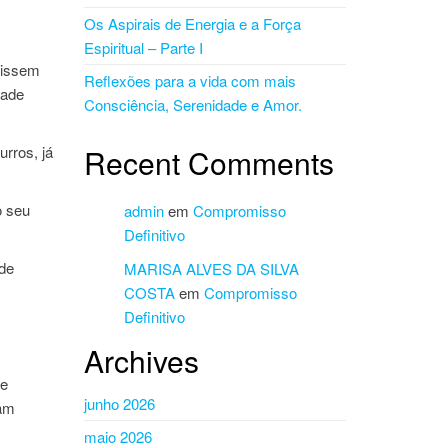
Os Aspirais de Energia e a Força
Espiritual – Parte I
tissem
Reflexões para a vida com mais
dade
Consciência, Serenidade e Amor.
rros, já
Recent Comments
o seu
admin
em
Compromisso
Definitivo
 de
MARISA ALVES DA SILVA
COSTA
em
Compromisso
Definitivo
Archives
ue
junho 2026
vam
maio 2026